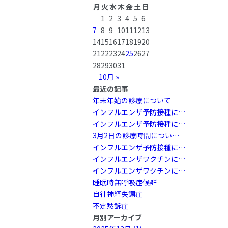
月
火
水
木
金
土
日
1
2
3
4
5
6
7
8
9
10
11
12
13
14
15
16
17
18
19
20
21
22
23
24
25
26
27
28
29
30
31
10月 »
最近の記事
年末年始の診療について
インフルエンザ予防接種に…
インフルエンザ予防接種に…
3月2日の診療時間につい…
インフルエンザ予防接種に…
インフルエンザワクチンに…
インフルエンザワクチンに…
睡眠時無呼吸症候群
自律神経失調症
不定愁訴症
月別アーカイブ